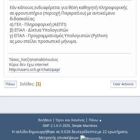
Εάν κάποιος ενδιαφέρεται για θέση καθηγητή πληροφορικής
σε φροντιστήριο (περιοχή Παγκρατίου) με αντικείμενο
διδασκαλίας:
α) ΓΕΛ - Πληροφορική (ΑΕΠΠ)
β) ΕΠΑΛ - Δίκτυα Υπολογιστών
γ) ΕΠΑΛ - Προγραμματισμός Υπολογιστών (Python)
ας μου στείλει προσωπικό μήνυμα.
Τάσος_Χατζηπαπαδόπουλος
Κύριε δεν έχω internet
http://users.sch.gr/chatzipap/
Σελίδες
1
Πάνω
User Actions
|
|
Βοήθεια
Όροι και Κανόνες
Πάνω ▲
,
SMF 2.1.6 © 2025
Simple Machines
Η σελίδα δημιουργήθηκε σε 0.026 δευτερόλεπτα με 22 ερωτήματα.
Μετρητής επισκέψεων: