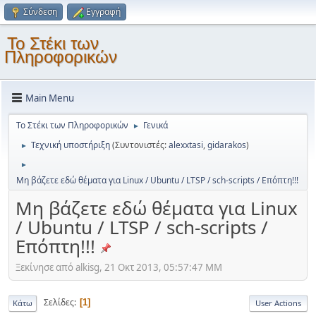
Σύνδεση
Εγγραφή
Το Στέκι των
Πληροφορικών
Main Menu
Το Στέκι των Πληροφορικών
Γενικά
►
Τεχνική υποστήριξη
(Συντονιστές:
alexxtasi
,
gidarakos
)
►
►
Μη βάζετε εδώ θέματα για Linux / Ubuntu / LTSP / sch-scripts / Επόπτη!!!
Μη βάζετε εδώ θέματα για Linux
/ Ubuntu / LTSP / sch-scripts /
Επόπτη!!!
Ξεκίνησε από alkisg, 21 Οκτ 2013, 05:57:47 ΜΜ
Σελίδες
1
Κάτω
User Actions