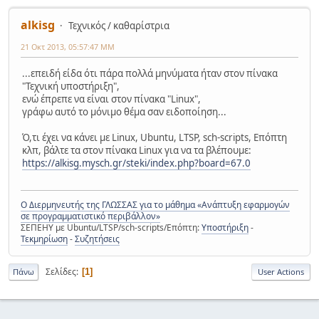
alkisg
Τεχνικός / καθαρίστρια
21 Οκτ 2013, 05:57:47 ΜΜ
...επειδή είδα ότι πάρα πολλά μηνύματα ήταν στον πίνακα
"Τεχνική υποστήριξη",
ενώ έπρεπε να είναι στον πίνακα "Linux",
γράφω αυτό το μόνιμο θέμα σαν ειδοποίηση...
Ό,τι έχει να κάνει με Linux, Ubuntu, LTSP, sch-scripts, Επόπτη
κλπ, βάλτε τα στον πίνακα Linux για να τα βλέπουμε:
https://alkisg.mysch.gr/steki/index.php?board=67.0
Ο Διερμηνευτής της ΓΛΩΣΣΑΣ για το μάθημα «Ανάπτυξη εφαρμογών
σε προγραμματιστικό περιβάλλον»
ΣΕΠΕΗΥ με Ubuntu/LTSP/sch-scripts/Επόπτη:
Υποστήριξη
-
Τεκμηρίωση
-
Συζητήσεις
Σελίδες
1
Πάνω
User Actions