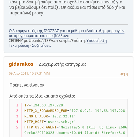
κάνε μια δοκιμή ακόμα από το σχολείο σου (μέσω neatx) για
να βεβαιωθούμε ότι παίζει ΟΚ ακόμα και πίσω από δύο (ή και
παραπάνω) proxy.
Ο Διερμηνευτής της ΓΛΩΣΣΑΣ για το μάθημα «Ανάπτυξη εφαρμογών
σε προγραμματιστικό περιβάλλον»
ΣΕΠΕΗΥ με Ubuntu/LTSP/sch-scripts/Επόπτη:
Υποστήριξη
-
Τεκμηρίωση
-
Συζητήσεις
gidarakos
Διαχειριστής κατηγορίας
09 Απρ 2011, 10:27:31 ΜΜ
#14
Πρέπει να είναι οκ.
Από σπίτι τα ίδια και από σχολείο:
IP
=
'194.63.197.228'
HTTP_X_FORWARDED_FOR
=
'127.0.0.1, 194.63.197.228'
REMOTE_ADDR
=
'10.2.32.11'
HTTP_HOST
=
'users.sch.gr'
HTTP_USER_AGENT
=
'Mozilla/5.0 (X11; U; Linux i686; el-
Gecko/20110323 Ubuntu/10.04 (lucid) Firefox/3.6.16'