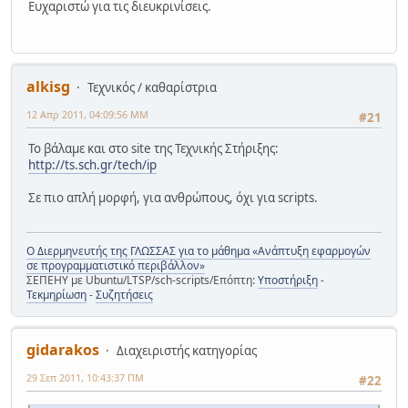
Ευχαριστώ για τις διευκρινίσεις.
alkisg
Τεχνικός / καθαρίστρια
12 Απρ 2011, 04:09:56 ΜΜ
#21
Το βάλαμε και στο site της Τεχνικής Στήριξης:
http://ts.sch.gr/tech/ip
Σε πιο απλή μορφή, για ανθρώπους, όχι για scripts.
Ο Διερμηνευτής της ΓΛΩΣΣΑΣ για το μάθημα «Ανάπτυξη εφαρμογών
σε προγραμματιστικό περιβάλλον»
ΣΕΠΕΗΥ με Ubuntu/LTSP/sch-scripts/Επόπτη:
Υποστήριξη
-
Τεκμηρίωση
-
Συζητήσεις
gidarakos
Διαχειριστής κατηγορίας
29 Σεπ 2011, 10:43:37 ΠΜ
#22