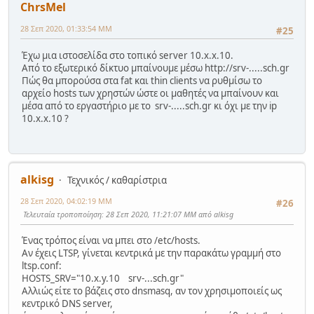
ChrsMel
28 Σεπ 2020, 01:33:54 ΜΜ
#25
Έχω μια ιστοσελίδα στο τοπικό server 10.x.x.10.
Από το εξωτερικό δίκτυο μπαίνουμε μέσω http://srv-.....sch.gr
Πώς θα μπορούσα στα fat και thin clients να ρυθμίσω το
αρχείο hosts των χρηστών ώστε οι μαθητές να μπαίνουν και
μέσα από το εργαστήριο με το srv-.....sch.gr κι όχι με την ip
10.x.x.10 ?
alkisg
Τεχνικός / καθαρίστρια
28 Σεπ 2020, 04:02:19 ΜΜ
#26
Τελευταία τροποποίηση
: 28 Σεπ 2020, 11:21:07 ΜΜ από alkisg
Ένας τρόπος είναι να μπει στο /etc/hosts.
Αν έχεις LTSP, γίνεται κεντρικά με την παρακάτω γραμμή στο
ltsp.conf:
HOSTS_SRV="10.x.y.10 srv-...sch.gr"
Αλλιώς είτε το βάζεις στο dnsmasq, αν τον χρησιμοποιείς ως
κεντρικό DNS server,