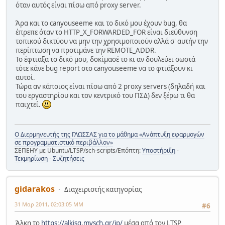
όταν αυτός είναι πίσω από proxy server.
Άρα και το canyouseeme και το δικό μου έχουν bug, θα
έπρεπε όταν το HTTP_X_FORWARDED_FOR είναι διεύθυνση
τοπικού δικτύου να μην την χρησιμοποιούν αλλά σ' αυτήν την
περίπτωση να προτιμάνε την REMOTE_ADDR.
Το έφτιαξα το δικό μου, δοκίμασέ το κι αν δουλεύει σωστά
τότε κάνε bug report στο canyouseeme να το φτιάξουν κι
αυτοί.
Τώρα αν κάποιος είναι πίσω από 2 proxy servers (δηλαδή και
του εργαστηρίου και τον κεντρικό του ΠΣΔ) δεν ξέρω τι θα
παιχτεί.
Ο Διερμηνευτής της ΓΛΩΣΣΑΣ για το μάθημα «Ανάπτυξη εφαρμογών
σε προγραμματιστικό περιβάλλον»
ΣΕΠΕΗΥ με Ubuntu/LTSP/sch-scripts/Επόπτη:
Υποστήριξη
-
Τεκμηρίωση
-
Συζητήσεις
gidarakos
Διαχειριστής κατηγορίας
31 Μαρ 2011, 02:03:05 ΜΜ
#6
Άλκη το
https://alkisg.mysch.gr/ip/
μέσα από τον LTSP