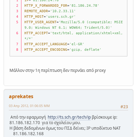
IP
=
'81.186.24.78'
HTTP_X_FORWARDED_FOR
=
'81.186.24.78'
REMOTE_ADDR
=
'10.2.33.11'
HTTP_HOST
=
'users.sch.gr'
HTTP_USER_AGENT
=
'Mozilla/5.0 (compatible; MSIE 
9.0; Windows NT 6.1; WOW64; Trident/5.0)'
HTTP_ACCEPT
=
'text/html, application/xhtml+xml, 
*/*'
HTTP_ACCEPT_LANGUAGE
=
'el-GR'
HTTP_ACCEPT_ENCODING
=
'gzip, deflate'
Μάλλον στην 1η περίπτωση δεν περνάει από proxy
aprekates
03 Απρ 2012, 01:06:05 ΜΜ
#23
Από την εφαρμογή
http://ts.sch.gr/tech/ip
βρίσκουμε ip:
81.186.182.170 για το σχολείου μου.
Η βάση δεδομένων όμως του ΠΣΔ δείνει; IP υποδίκτυο NAT
81.186.182.168