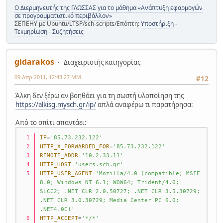
Ο Διερμηνευτής της ΓΛΩΣΣΑΣ για το μάθημα «Ανάπτυξη εφαρμογών
σε προγραμματιστικό περιβάλλον»
ΣΕΠΕΗΥ με Ubuntu/LTSP/sch-scripts/Επόπτη:
Υποστήριξη
-
Τεκμηρίωση
-
Συζητήσεις
gidarakos
Διαχειριστής κατηγορίας
09 Απρ 2011, 12:43:27 ΜΜ
#12
Άλκη δεν ξέρω αν βοηθάει για τη σωστή υλοποίηση της
https://alkisg.mysch.gr/ip/
απλά αναφέρω τι παρατήρησα:
Από το σπίτι απαντάει:
IP
=
'85.73.232.122'
HTTP_X_FORWARDED_FOR
=
'85.73.232.122'
REMOTE_ADDR
=
'10.2.33.11'
HTTP_HOST
=
'users.sch.gr'
HTTP_USER_AGENT
=
'Mozilla/4.0 (compatible; MSIE 
8.0; Windows NT 6.1; WOW64; Trident/4.0; 
SLCC2; .NET CLR 2.0.50727; .NET CLR 3.5.30729; 
.NET CLR 3.0.30729; Media Center PC 6.0; 
.NET4.0C)'
HTTP_ACCEPT
=
'*/*'