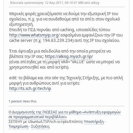
Τελευταία τροποποίηση
: 12 Απρ 2011, 04:10:41 ΜΜ από alkisg
Μερικές φορές χρειαζόμαστε να δούμε την εξωτερική IP του
σχολείου, π.χ. για να συνδεθούμε από το σπίτι στον σχολικό
εξυπηρετητή.
Επειδή το ΠΣΔ περνάει από caching, ιστοσελίδες τύπου
http://www.whatsmyip.org/
εσφαλμένα εμφανίζουν την IP του
cache server (π.χ. 194.63.239.234) αντί της IP του σχολείου.
Έτσι έφτιαξα μια σελιδούλα από την οποία μπορείτε να
βλέπετε την IP σας:
https://alkisg.mysch.gr/ip/
(είναι επίτηδες με τη μορφή VAR="VALUE" ώστε να μπορεί να
χρησιμοποιηθεί και από scripts).
edit: το βάλαμε και στο site της Τεχνικής Στήριξης, με πιο απλή
μορφή για ανθρώπους αντί για scripts:
http://ts.sch.gr/tech/ip
1 person
likes this.
Ο Διερμηνευτής της ΓΛΩΣΣΑΣ για το μάθημα «Ανάπτυξη εφαρμογών
σε προγραμματιστικό περιβάλλον»
ΣΕΠΕΗΥ με Ubuntu/LTSP/sch-scripts/Επόπτη:
Υποστήριξη
-
Τεκμηρίωση
-
Συζητήσεις