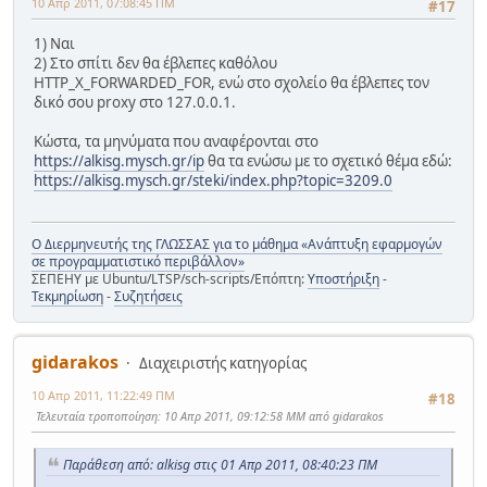
10 Απρ 2011, 07:08:45 ΠΜ
#17
1) Ναι
2) Στο σπίτι δεν θα έβλεπες καθόλου
HTTP_X_FORWARDED_FOR, ενώ στο σχολείο θα έβλεπες τον
δικό σου proxy στο 127.0.0.1.
Κώστα, τα μηνύματα που αναφέρονται στο
https://alkisg.mysch.gr/ip
θα τα ενώσω με το σχετικό θέμα εδώ:
https://alkisg.mysch.gr/steki/index.php?topic=3209.0
Ο Διερμηνευτής της ΓΛΩΣΣΑΣ για το μάθημα «Ανάπτυξη εφαρμογών
σε προγραμματιστικό περιβάλλον»
ΣΕΠΕΗΥ με Ubuntu/LTSP/sch-scripts/Επόπτη:
Υποστήριξη
-
Τεκμηρίωση
-
Συζητήσεις
gidarakos
Διαχειριστής κατηγορίας
10 Απρ 2011, 11:22:49 ΠΜ
#18
Τελευταία τροποποίηση
: 10 Απρ 2011, 09:12:58 ΜΜ από gidarakos
Παράθεση από: alkisg στις 01 Απρ 2011, 08:40:23 ΠΜ