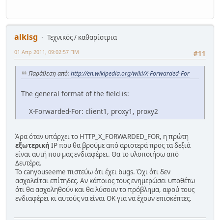
alkisg
Τεχνικός / καθαρίστρια
01 Απρ 2011, 09:02:57 ΠΜ
#11
Παράθεση από:
http://en.wikipedia.org/wiki/X-Forwarded-For
The general format of the field is:
X-Forwarded-For: client1, proxy1, proxy2
Άρα όταν υπάρχει το HTTP_X_FORWARDED_FOR, η πρώτη
εξωτερική
IP που θα βρούμε από αριστερά προς τα δεξιά
είναι αυτή που μας ενδιαφέρει. Θα το υλοποιήσω από
Δευτέρα.
Το canyouseeme πιστεύω ότι έχει bugs. Όχι ότι δεν
ασχολείται επίτηδες. Αν κάποιος τους ενημερώσει υποθέτω
ότι θα ασχοληθούν και θα λύσουν το πρόβλημα, αφού τους
ενδιαφέρει κι αυτούς να είναι ΟΚ για να έχουν επισκέπτες.