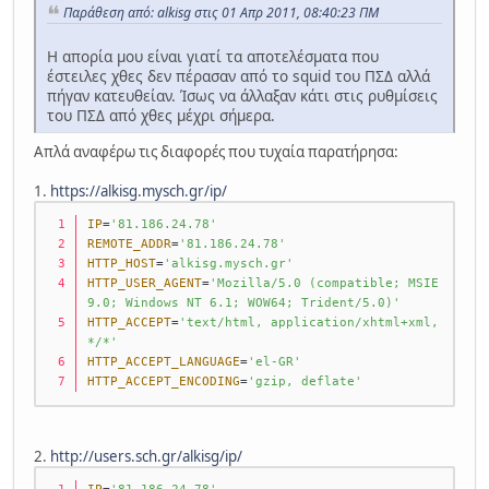
Παράθεση από: alkisg στις 01 Απρ 2011, 08:40:23 ΠΜ
Η απορία μου είναι γιατί τα αποτελέσματα που
έστειλες χθες δεν πέρασαν από το squid του ΠΣΔ αλλά
πήγαν κατευθείαν. Ίσως να άλλαξαν κάτι στις ρυθμίσεις
του ΠΣΔ από χθες μέχρι σήμερα.
Απλά αναφέρω τις διαφορές που τυχαία παρατήρησα:
1.
https://alkisg.mysch.gr/ip/
IP
=
'81.186.24.78'
REMOTE_ADDR
=
'81.186.24.78'
HTTP_HOST
=
'alkisg.mysch.gr'
HTTP_USER_AGENT
=
'Mozilla/5.0 (compatible; MSIE 
9.0; Windows NT 6.1; WOW64; Trident/5.0)'
HTTP_ACCEPT
=
'text/html, application/xhtml+xml, 
*/*'
HTTP_ACCEPT_LANGUAGE
=
'el-GR'
HTTP_ACCEPT_ENCODING
=
'gzip, deflate'
2.
http://users.sch.gr/alkisg/ip/