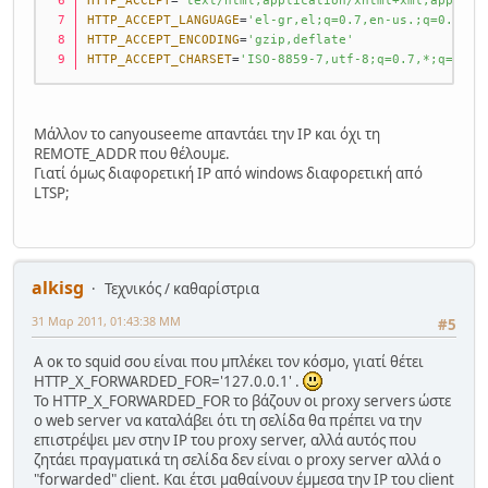
HTTP_ACCEPT
=
'text/html,application/xhtml+xml,applica
HTTP_ACCEPT_LANGUAGE
=
'el-gr,el;q=0.7,en-us.;q=0.3'
HTTP_ACCEPT_ENCODING
=
'gzip,deflate'
HTTP_ACCEPT_CHARSET
=
'ISO-8859-7,utf-8;q=0.7,*;q=0.7'
Μάλλον το canyouseeme απαντάει την IP και όχι τη
REMOTE_ADDR που θέλουμε.
Γιατί όμως διαφορετική IP από windows διαφορετική από
LTSP;
alkisg
Τεχνικός / καθαρίστρια
31 Μαρ 2011, 01:43:38 ΜΜ
#5
Α οκ το squid σου είναι που μπλέκει τον κόσμο, γιατί θέτει
HTTP_X_FORWARDED_FOR='127.0.0.1' .
Το HTTP_X_FORWARDED_FOR το βάζουν οι proxy servers ώστε
ο web server να καταλάβει ότι τη σελίδα θα πρέπει να την
επιστρέψει μεν στην IP του proxy server, αλλά αυτός που
ζητάει πραγματικά τη σελίδα δεν είναι ο proxy server αλλά ο
"forwarded" client. Και έτσι μαθαίνουν έμμεσα την IP του client