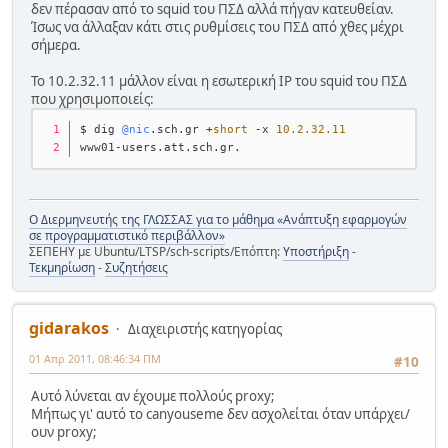
δεν πέρασαν από το squid του ΠΣΔ αλλά πήγαν κατευθείαν.
Ίσως να άλλαξαν κάτι στις ρυθμίσεις του ΠΣΔ από χθες μέχρι
σήμερα.
Το 10.2.32.11 μάλλον είναι η εσωτερική IP του squid του ΠΣΔ
που χρησιμοποιείς:
$ dig 
@nic
.sch.gr +
short
 -x 
10.2
.32
.11
www01-users.att.sch.gr.
Ο Διερμηνευτής της ΓΛΩΣΣΑΣ για το μάθημα «Ανάπτυξη εφαρμογών
σε προγραμματιστικό περιβάλλον»
ΣΕΠΕΗΥ με Ubuntu/LTSP/sch-scripts/Επόπτη:
Υποστήριξη
-
Τεκμηρίωση
-
Συζητήσεις
gidarakos
Διαχειριστής κατηγορίας
01 Απρ 2011, 08:46:34 ΠΜ
#10
Αυτό λύνεται αν έχουμε πολλούς proxy;
Μήπως γι' αυτό το canyouseme δεν ασχολείται όταν υπάρχει/
ουν proxy;