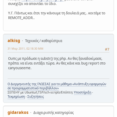
συνεχίζει να απαντάει το ίδιο.
Υ.Γ. Πάντως και έτσι την κάνουμε τη δουλειά μας.. κοιτάμε το
REMOTE_ADDR..
alkisg
Τεχνικός / καθαρίστρια
31 Μαρ 2011, 02:18:30 ΜΜ
#7
Ουπς με πρόδωσε η substr() της php. Αν θες ξαναδοκίμασε,
πρέπει να είναι εντάξει τώρα. Αν θες κάνε και bug report στο
canyouseeme.
Ο Διερμηνευτής της ΓΛΩΣΣΑΣ για το μάθημα «Ανάπτυξη εφαρμογών
σε προγραμματιστικό περιβάλλον»
ΣΕΠΕΗΥ με Ubuntu/LTSP/sch-scripts/Επόπτη:
Υποστήριξη
-
Τεκμηρίωση
-
Συζητήσεις
gidarakos
Διαχειριστής κατηγορίας