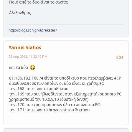
Ποιό από το δύο είναι το σωστο;
Αλέξανδρος
http://blogs.sch.gr/aprekates/
Yannis Siahos
28 Απρ 2012, 11:32:19 ΠΜ
#24
και τα δύο
81.186.182.168 /4 είναι το υποδίκτυο που περιλαμβάνει 4 IP
διευθύνσεις εκ των οποίων οι δύο είναι οι χρήσιμες:
την .168 που είναι το υποδίκτυο
την .169 που συνήθως δίνεται στον εξυπηρετητή (σε όποιο PC
χρησιμοποιεί την 10.x.y.10 ιδιωτική δ/νση)
την .170 που χρησιμοποιούν όλα τα υπόλοιπα PCs
την .171 που είναι το broadcast του δικτύου