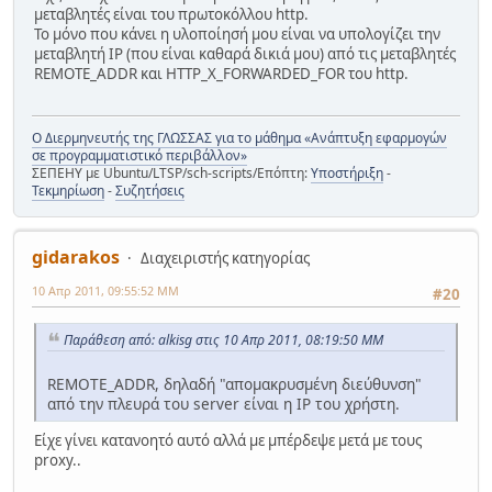
μεταβλητές είναι του πρωτοκόλλου http.
Το μόνο που κάνει η υλοποίησή μου είναι να υπολογίζει την
μεταβλητή IP (που είναι καθαρά δικιά μου) από τις μεταβλητές
REMOTE_ADDR και HTTP_X_FORWARDED_FOR του http.
Ο Διερμηνευτής της ΓΛΩΣΣΑΣ για το μάθημα «Ανάπτυξη εφαρμογών
σε προγραμματιστικό περιβάλλον»
ΣΕΠΕΗΥ με Ubuntu/LTSP/sch-scripts/Επόπτη:
Υποστήριξη
-
Τεκμηρίωση
-
Συζητήσεις
gidarakos
Διαχειριστής κατηγορίας
10 Απρ 2011, 09:55:52 ΜΜ
#20
Παράθεση από: alkisg στις 10 Απρ 2011, 08:19:50 ΜΜ
REMOTE_ADDR, δηλαδή "απομακρυσμένη διεύθυνση"
από την πλευρά του server είναι η IP του χρήστη.
Είχε γίνει κατανοητό αυτό αλλά με μπέρδεψε μετά με τους
proxy..