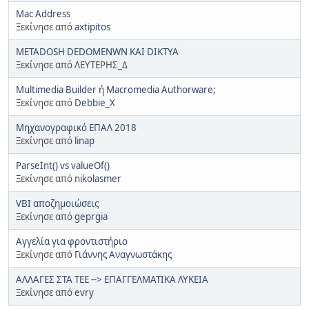
Mac Address
Ξεκίνησε από
axtipitos
METADOSH DEDOMENWN KAI DIKTYA
Ξεκίνησε από ΛΕΥΤΕΡΗΣ_Δ
Multimedia Builder ή Macromedia Authorware;
Ξεκίνησε από
Debbie_X
Mηχανογραφικό ΕΠΑΛ 2018
Ξεκίνησε από
linap
ParseInt() vs valueOf()
Ξεκίνησε από
nikolasmer
VBI αποζημοιώσεις
Ξεκίνησε από
geprgia
Αγγελία για φροντιστήριο
Ξεκίνησε από
Γιάννης Αναγνωστάκης
ΑΛΛΑΓΕΣ ΣΤΑ ΤΕΕ --> ΕΠΑΓΓΕΛΜΑΤΙΚΑ ΛΥΚΕΙΑ
Ξεκίνησε από
evry