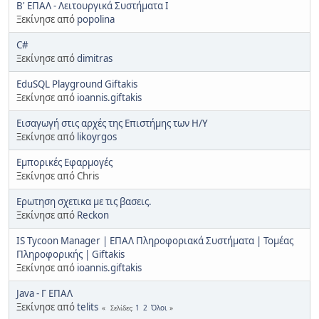
B' ΕΠΑΛ - Λειτουργικά Συστήματα Ι
Ξεκίνησε από
popolina
C#
Ξεκίνησε από
dimitras
EduSQL Playground Giftakis
Ξεκίνησε από
ioannis.giftakis
Eισαγωγή στις αρχές της Eπιστήμης των H/Y
Ξεκίνησε από
likoyrgos
Eμπορικές Εφαρμογές
Ξεκίνησε από Chris
Eρωτηση σχετικα με τις βασεις.
Ξεκίνησε από
Reckon
IS Tycoon Manager | ΕΠΑΛ Πληροφοριακά Συστήματα | Τομέας
Πληροφορικής | Giftakis
Ξεκίνησε από
ioannis.giftakis
Java - Γ ΕΠΑΛ
Ξεκίνησε από
telits
1
2
Όλοι
Σελίδες