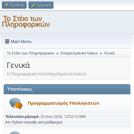
Σύνδεση
Εγγραφή
Το Στέκι των
Πληροφορικών
Main Menu
Το Στέκι των Πληροφορικών
Επαγγελματικό Λύκειο
Γενικά
►
►
Γενικά
Η Πληροφορική στα Επαγγελματικά Λύκεια
Υποπίνακες
Προγραμματισμός Υπολογιστών
Τελευταίο μήνυμα:
25 Ιουν 2026, 12:52:15 ΜΜ
Απ: Python moodle
από
polikarpos