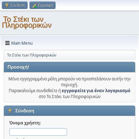
Σύνδεση
Εγγραφή
Το Στέκι των
Πληροφορικών
Main Menu
Το Στέκι των Πληροφορικών
Προσοχή!
Μόνο εγγεγραμμένα μέλη μπορούν να προσπελάσουν αυτήν την
περιοχή.
Παρακαλούμε συνδεθείτε ή
εγγραφείτε για έναν λογαριασμό
στο Το Στέκι των Πληροφορικών
Σύνδεση
Όνομα χρήστη: