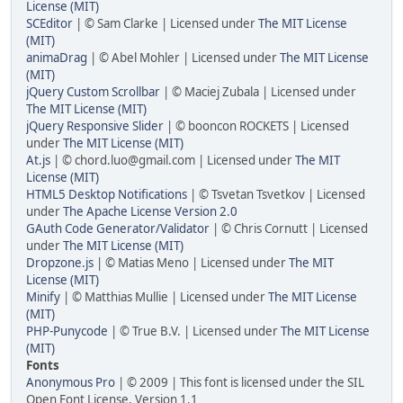
License (MIT)
SCEditor
| © Sam Clarke | Licensed under
The MIT License
(MIT)
animaDrag
| © Abel Mohler | Licensed under
The MIT License
(MIT)
jQuery Custom Scrollbar
| © Maciej Zubala | Licensed under
The MIT License (MIT)
jQuery Responsive Slider
| © booncon ROCKETS | Licensed
under
The MIT License (MIT)
At.js
| © chord.luo@gmail.com | Licensed under
The MIT
License (MIT)
HTML5 Desktop Notifications
| © Tsvetan Tsvetkov | Licensed
under
The Apache License Version 2.0
GAuth Code Generator/Validator
| © Chris Cornutt | Licensed
under
The MIT License (MIT)
Dropzone.js
| © Matias Meno | Licensed under
The MIT
License (MIT)
Minify
| © Matthias Mullie | Licensed under
The MIT License
(MIT)
PHP-Punycode
| © True B.V. | Licensed under
The MIT License
(MIT)
Fonts
Anonymous Pro
| © 2009 | This font is licensed under the SIL
Open Font License, Version 1.1