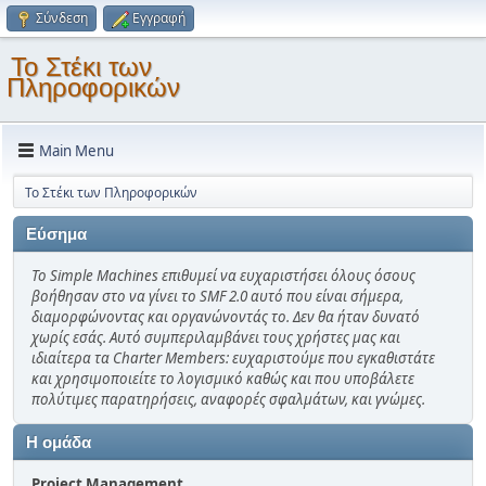
Σύνδεση
Εγγραφή
Το Στέκι των
Πληροφορικών
Main Menu
Το Στέκι των Πληροφορικών
Εύσημα
Το Simple Machines επιθυμεί να ευχαριστήσει όλους όσους
βοήθησαν στο να γίνει το SMF 2.0 αυτό που είναι σήμερα,
διαμορφώνοντας και οργανώνοντάς το. Δεν θα ήταν δυνατό
χωρίς εσάς. Αυτό συμπεριλαμβάνει τους χρήστες μας και
ιδιαίτερα τα Charter Members: ευχαριστούμε που εγκαθιστάτε
και χρησιμοποιείτε το λογισμικό καθώς και που υποβάλετε
πολύτιμες παρατηρήσεις, αναφορές σφαλμάτων, και γνώμες.
Η ομάδα
Project Management