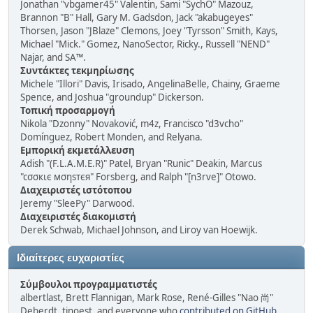
Jonathan "vbgamer45" Valentin, Sami "SychO" Mazouz,
Brannon "B" Hall, Gary M. Gadsdon, Jack "akabugeyes"
Thorsen, Jason "JBlaze" Clemons, Joey "Tyrsson" Smith, Kays,
Michael "Mick." Gomez, NanoSector, Ricky., Russell "NEND"
Najar, and SA™.
Συντάκτες τεκμηρίωσης
Michele "Illori" Davis, Irisado, AngelinaBelle, Chainy, Graeme
Spence, and Joshua "groundup" Dickerson.
Τοπική προσαρμογή
Nikola "Dzonny" Novaković, m4z, Francisco "d3vcho"
Domínguez, Robert Monden, and Relyana.
Εμπορική εκμετάλλευση
Adish "(F.L.A.M.E.R)" Patel, Bryan "Runic" Deakin, Marcus
"cσσкιє мσηѕтєя" Forsberg, and Ralph "[n3rve]" Otowo.
Διαχειριστές ιστότοπου
Jeremy "SleePy" Darwood.
Διαχειριστές διακομιστή
Derek Schwab, Michael Johnson, and Liroy van Hoewijk.
Ιδιαίτερες ευχαριστίες
Σύμβουλοι προγραμματιστές
albertlast, Brett Flannigan, Mark Rose, René-Gilles "Nao 尚"
Deberdt, tinoest, and everyone who
contributed on GitHub
.