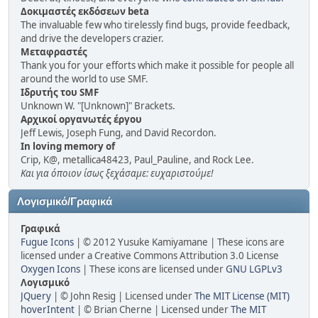
Δοκιμαστές εκδόσεων beta
The invaluable few who tirelessly find bugs, provide feedback,
and drive the developers crazier.
Μεταφραστές
Thank you for your efforts which make it possible for people all
around the world to use SMF.
Ιδρυτής του SMF
Unknown W. "[Unknown]" Brackets.
Αρχικοί οργανωτές έργου
Jeff Lewis, Joseph Fung, and David Recordon.
In loving memory of
Crip, K@, metallica48423, Paul_Pauline, and Rock Lee.
Και για όποιον ίσως ξεχάσαμε: ευχαριστούμε!
Λογισμικό/Γραφικά
Γραφικά
Fugue Icons
| © 2012 Yusuke Kamiyamane | These icons are
licensed under a Creative Commons Attribution 3.0 License
Oxygen Icons
| These icons are licensed under
GNU LGPLv3
Λογισμικό
JQuery
| © John Resig | Licensed under
The MIT License (MIT)
hoverIntent
| © Brian Cherne | Licensed under
The MIT