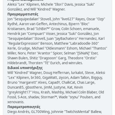
Aleksi "Lex" Kilpinen, Michele "Illori" Davis, Jessica "Suki"
González, and Will "Kindred" Wagner.
Προγραμματιστές
Jon "Sesquipedalian" Stovell, John "live627" Rayes, Oscar "Ozp"
Rydhé, Aaron van Geffen, Antechinus, Bjoern "Bloc"
Kristiansen, Brad "IchBin™" Grow, Colin Schoen, emanuele,
Hendrik Jan "Compuart" Visser, Jessica "Suki" González, Jon
"Sesquipedalian" Stovell, Juan "JayBachatero" Hernandez, Karl
"RegularExpression" Benson, Matthew "Labradoodle-360"
Kerle, Grudge, Michael "Oldiesmann" Eshom, Michael "Thantos"
Miller, Norv, Peter "Arantor" Spicer, Selman "[SiNaN]" Eser,
Shawn Bulen, Shitiz "Dragooon" Garg, Theodore "Orstio"
Hildebrandt, Thorsten "TE" Eurich, and winrules.
Ειδικοί υποστήριξης
Will "Kindred" Wagner, Doug Heffernan, lurkalot, Steve, Aleksi
"Lex" Kilpinen, br360, GigaWatt, ziycon, Adam Tallon, Bigguy,
Bruno "margarett" Alves, CapadY, ChalkCat, Chas Large,
Duncan85, gbsothere, JimM, Justyne, Kat, Kevin
"greyknight17" Hou, Krash, Mashby, Michael Colin Blaber, Old
Fossil, S-Ace, shadav, Storman™, Wade "sησω" Poulsen, and
xenovanis.
Παραμετροποιητές
Diego Andrés, GL700Wing, Johnnie "TwitchisMental" Ballew,