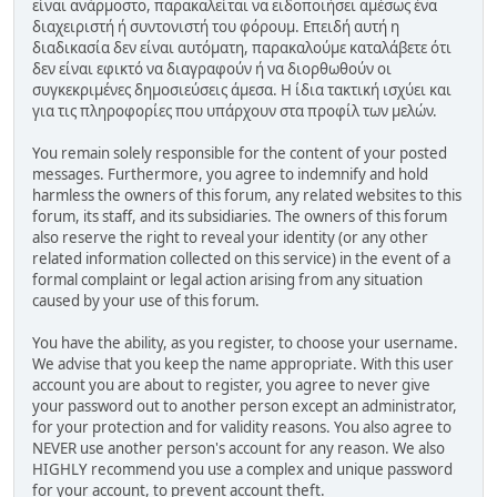
είναι ανάρμοστο, παρακαλείται να ειδοποιήσει αμέσως ένα
διαχειριστή ή συντονιστή του φόρουμ. Επειδή αυτή η
διαδικασία δεν είναι αυτόματη, παρακαλούμε καταλάβετε ότι
δεν είναι εφικτό να διαγραφούν ή να διορθωθούν οι
συγκεκριμένες δημοσιεύσεις άμεσα. Η ίδια τακτική ισχύει και
για τις πληροφορίες που υπάρχουν στα προφίλ των μελών.
You remain solely responsible for the content of your posted
messages. Furthermore, you agree to indemnify and hold
harmless the owners of this forum, any related websites to this
forum, its staff, and its subsidiaries. The owners of this forum
also reserve the right to reveal your identity (or any other
related information collected on this service) in the event of a
formal complaint or legal action arising from any situation
caused by your use of this forum.
You have the ability, as you register, to choose your username.
We advise that you keep the name appropriate. With this user
account you are about to register, you agree to never give
your password out to another person except an administrator,
for your protection and for validity reasons. You also agree to
NEVER use another person's account for any reason. We also
HIGHLY recommend you use a complex and unique password
for your account, to prevent account theft.