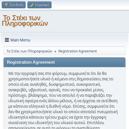
Σύνδεση
Εγγραφή
Το Στέκι των
Πληροφορικών
Main Menu
Το Στέκι των Πληροφορικών
Registration Agreement
►
Registration Agreement
Με την εγγραφή σας στο φόρουμ, συμφωνείτε ότι δε θα
χρησιμοποιήσετε υλικό ή κείμενο στις δημοσιεύσεις σας το
οποίο είναι αναληθές, δυσφημιστικό, συκοφαντικό,
ανακριβές, υβριστικό, αγενές, που να προκαλεί μίσος,
πρόστυχο, βλάσφημο, που να απειλεί ή να παραβιάζει την
ιδιωτική σφαίρα ενός άλλου μέλους, ή να έρχεται σε αντίθεση
με κάποιον ελληνικό η διεθνή νόμο. Επίσης, συμφωνείτε ότι
δεν θα χρησιμοποιήσετε υλικό το οποίο αποτελεί πνευματική
ιδιοκτησία κάποιου τρίτου χωρίς να έχετε την έγγραφη
συναίνεση του ιδιοκτήτη του υλικού αυτού. Επιπλέον,
απαγορεύονται σε αυτό το φόρουμ τα ανεπιθύμητα