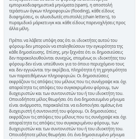
εμπορικοδιαφημιστικά μηνύματα (spam), η αποστολή
τεράστιων όγκων πληροφοριών (flooding), κάθε είδους
διαφημίσεις, οι αλυσιδωτές επιστολές (chain letters), το
πυραμιδικό μάρκετινγκ και κάθε είδους παρενοχλήσεις προς
άλλα μέλη.
Πρέπει να λάβετε υπόψη σας ότι οι ιδιοκτήτες αυτού του
φόρουμ δεν μπορούν να επαληθεύσουν την εγκυρότητα της
κάθε δημοσίευσης. Επίσης, μην ξεχνάτε ότι οι δημοσιεύσεις
δεν παρακολουθούνται συνεχώς, επομένως οι ιδιοκτήτες του
φόρουμ δεν είναι υπεύθυνοι για το όποιο περιεχόμενο τους
και δεν εγγυώνται την ακρίβεια, πληρότητα ή τη χρησιμότητα
των παρατιθέμενων πληροφοριών. Οι δημοσιεύσεις
εκφράζουν τις απόψεις του μέλους που τις συνέγραψε και όχι
απαραίτητα τις απόψεις του συγκεκριμένου φόρουμ, των
διαχειριστών και των συντονιστών του ή του ιδιοκτήτη του.
Οποιοδήποτε μέλος θεωρήσει ότι ένα δημοσιευμένο μήνυμα
είναι ανάρμοστο, παρακαλείται να ειδοποιήσει αμέσως ένα
διαχειριστή ή συντονιστή του φόρουμ. Οι δημοσιεύσεις
εκφράζουν τις απόψεις του μέλους που τις συνέγραψε και όχι
απαραίτητα τις απόψεις του συγκεκριμένου φόρουμ, των
διαχειριστών και των συντονιστών του ή του ιδιοκτήτη του.
Οποιοδήποτε μέλος θεωρήσει ότι ένα δημοσιευμένο μήνυμα