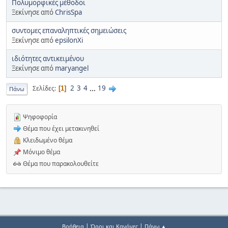
Πολυμορφικές μέθοδοι
Ξεκίνησε από
ChrisSpa
συντομες επαναληπτικές σημειώσεις
Ξεκίνησε από
epsilonXi
ιδιότητες αντικειμένου
Ξεκίνησε από
maryangel
2
3
4
...
19
Σελίδες
1
Πάνω
Ψηφοφορία
Θέμα που έχει μετακινηθεί
Κλειδωμένο θέμα
Μόνιμο θέμα
Θέμα που παρακολουθείτε
|
|
Βοήθεια
Όροι και Κανόνες
Πάνω ▲