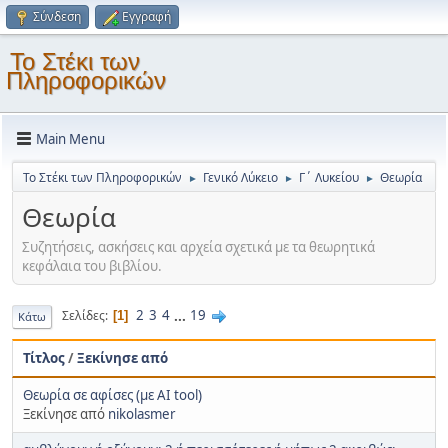
Σύνδεση
Εγγραφή
Το Στέκι των
Πληροφορικών
Main Menu
Το Στέκι των Πληροφορικών
Γενικό Λύκειο
Γ΄ Λυκείου
Θεωρία
►
►
►
Θεωρία
Συζητήσεις, ασκήσεις και αρχεία σχετικά με τα θεωρητικά
κεφάλαια του βιβλίου.
2
3
4
...
19
Σελίδες
1
Κάτω
Τίτλος
/
Ξεκίνησε από
Θεωρία σε αφίσες (με AI tool)
Ξεκίνησε από
nikolasmer