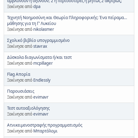
αμβλύνουν ή οξύνουν; 2 ή περισσότερες ή μήπως 2 ακριβώς;
Ξεκίνησε από
dpa
Τεχνητή Νοημοσύνη και Θεωρία Πληροφορικής: Ένα πείραμα…
μάθησης για τη Γ’ Λυκείου
Ξεκίνησε από
nikolasmer
Σχολικό βιβλίο υπογραμμισμένο
Ξεκίνησε από
stavrax
Δύσκολα διαγωνίσματα ή/και τεστ
Ξεκίνησε από
mcpillager
Flag Απορία
Ξεκίνησε από
Endlessly
Παρουσιάσεις
Ξεκίνησε από
evimavr
Τεστ αυτοαξιολόγησης
Ξεκίνησε από
evimavr
Ατνικειμενοστραφής προγραμματισμός
Ξεκίνησε από
Μπαρτόλομι