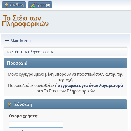
Σύνδεση
Εγγραφή
Το Στέκι των
Πληροφορικών
Main Menu
Το Στέκι των Πληροφορικών
Προσοχή!
Μόνο εγγεγραμμένα μέλη μπορούν να προσπελάσουν αυτήν την
περιοχή.
Παρακαλούμε συνδεθείτε ή
εγγραφείτε για έναν λογαριασμό
στο Το Στέκι των Πληροφορικών
Σύνδεση
Όνομα χρήστη: