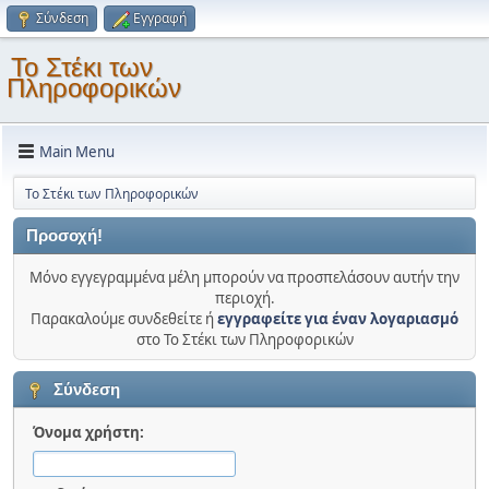
Σύνδεση
Εγγραφή
Το Στέκι των
Πληροφορικών
Main Menu
Το Στέκι των Πληροφορικών
Προσοχή!
Μόνο εγγεγραμμένα μέλη μπορούν να προσπελάσουν αυτήν την
περιοχή.
Παρακαλούμε συνδεθείτε ή
εγγραφείτε για έναν λογαριασμό
στο Το Στέκι των Πληροφορικών
Σύνδεση
Όνομα χρήστη: