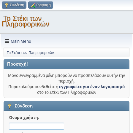
Σύνδεση
Εγγραφή
Το Στέκι των
Πληροφορικών
Main Menu
Το Στέκι των Πληροφορικών
Προσοχή!
Μόνο εγγεγραμμένα μέλη μπορούν να προσπελάσουν αυτήν την
περιοχή.
Παρακαλούμε συνδεθείτε ή
εγγραφείτε για έναν λογαριασμό
στο Το Στέκι των Πληροφορικών
Σύνδεση
Όνομα χρήστη: