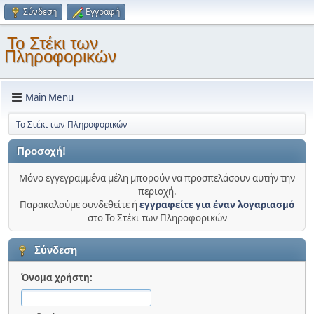
Σύνδεση
Εγγραφή
Το Στέκι των
Πληροφορικών
Main Menu
Το Στέκι των Πληροφορικών
Προσοχή!
Μόνο εγγεγραμμένα μέλη μπορούν να προσπελάσουν αυτήν την
περιοχή.
Παρακαλούμε συνδεθείτε ή
εγγραφείτε για έναν λογαριασμό
στο Το Στέκι των Πληροφορικών
Σύνδεση
Όνομα χρήστη: