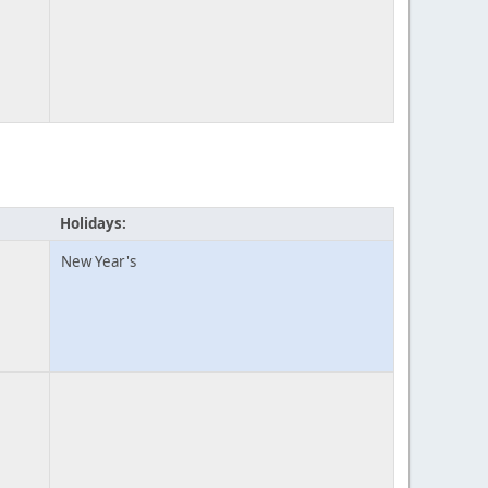
Holidays:
New Year's