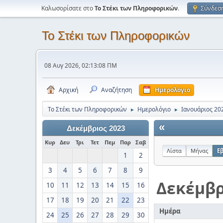
Καλωσορίσατε στο
Το Στέκι των Πληροφορικών
.
Σύνδεσ
Το Στέκι των Πληροφορικών
08 Αυγ 2026, 02:13:08 ΠΜ
Αρχική
Αναζήτηση
Ημερολόγιο
Το Στέκι των Πληροφορικών
Ημερολόγιο
Ιανουάριος 20
►
►
«
Δεκέμβριος 2023
Κυρ
Δευ
Τρι
Τετ
Πεμ
Παρ
Σαβ
Λίστα
Μήνας
Ε
1
2
3
4
5
6
7
8
9
Δεκέμβρ
10
11
12
13
14
15
16
17
18
19
20
21
22
23
Ημέρα
24
25
26
27
28
29
30