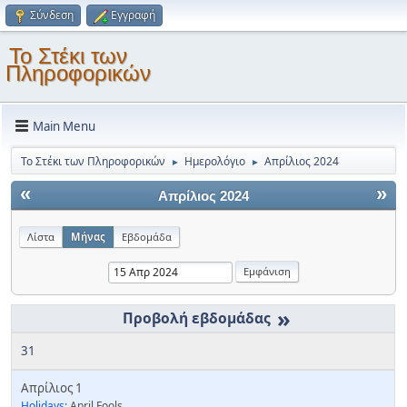
Σύνδεση
Εγγραφή
Το Στέκι των
Πληροφορικών
Main Menu
Το Στέκι των Πληροφορικών
Ημερολόγιο
Απρίλιος 2024
►
►
«
»
Απρίλιος 2024
Λίστα
Μήνας
Εβδομάδα
»
31
Απρίλιος 1
Holidays:
April Fools