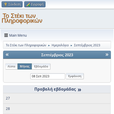
Σύνδεση
Εγγραφή
Το Στέκι των
Πληροφορικών
Main Menu
Το Στέκι των Πληροφορικών
Ημερολόγιο
Σεπτέμβριος 2023
►
►
«
»
Σεπτέμβριος 2023
Λίστα
Μήνας
Εβδομάδα
»
27
28