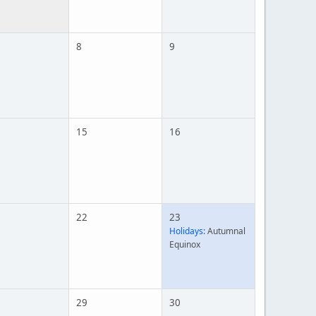
8
9
15
16
22
23
Holidays:
Autumnal
Equinox
29
30