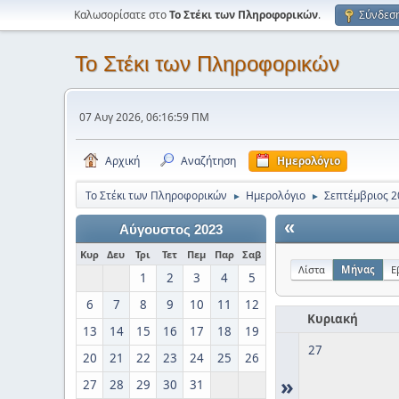
Καλωσορίσατε στο
Το Στέκι των Πληροφορικών
.
Σύνδεσ
Το Στέκι των Πληροφορικών
07 Αυγ 2026, 06:16:59 ΠΜ
Αρχική
Αναζήτηση
Ημερολόγιο
Το Στέκι των Πληροφορικών
Ημερολόγιο
Σεπτέμβριος 2
►
►
«
Αύγουστος 2023
Κυρ
Δευ
Τρι
Τετ
Πεμ
Παρ
Σαβ
Λίστα
Μήνας
Ε
1
2
3
4
5
6
7
8
9
10
11
12
Κυριακή
13
14
15
16
17
18
19
27
20
21
22
23
24
25
26
»
27
28
29
30
31