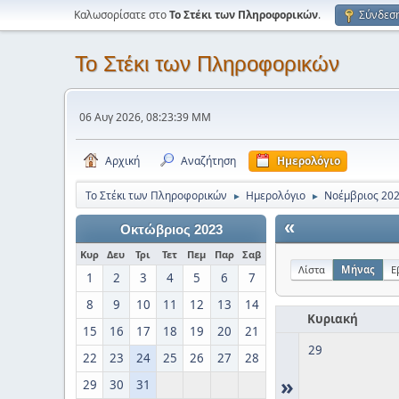
Καλωσορίσατε στο
Το Στέκι των Πληροφορικών
.
Σύνδεσ
Το Στέκι των Πληροφορικών
06 Αυγ 2026, 08:23:39 ΜΜ
Αρχική
Αναζήτηση
Ημερολόγιο
Το Στέκι των Πληροφορικών
Ημερολόγιο
Νοέμβριος 20
►
►
«
Οκτώβριος 2023
Κυρ
Δευ
Τρι
Τετ
Πεμ
Παρ
Σαβ
Λίστα
Μήνας
Ε
1
2
3
4
5
6
7
8
9
10
11
12
13
14
Κυριακή
15
16
17
18
19
20
21
29
22
23
24
25
26
27
28
»
29
30
31