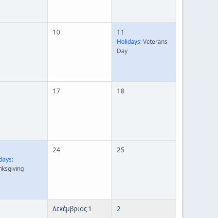
10
11
Holidays:
Veterans
Day
17
18
24
25
days:
nksgiving
Δεκέμβριος 1
2