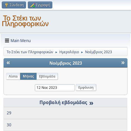
Σύνδεση
Εγγραφή
Το Στέκι των
Πληροφορικών
Main Menu
Το Στέκι των Πληροφορικών
Ημερολόγιο
Νοέμβριος 2023
►
►
«
»
Νοέμβριος 2023
Λίστα
Μήνας
Εβδομάδα
»
29
30