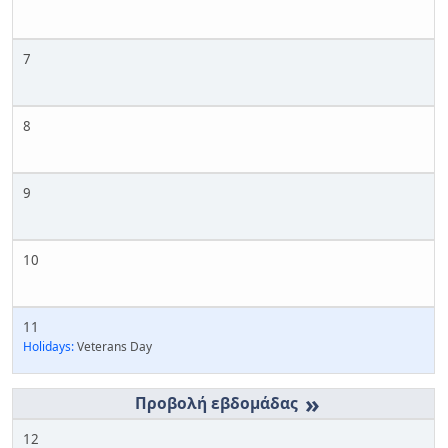
7
8
9
10
11
Holidays:
Veterans Day
»
12