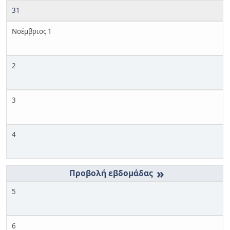
31
Νοέμβριος 1
2
3
4
»
5
6