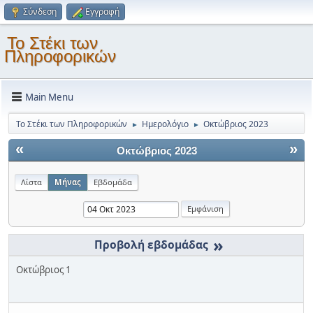
Σύνδεση
Εγγραφή
Το Στέκι των
Πληροφορικών
Main Menu
Το Στέκι των Πληροφορικών
Ημερολόγιο
Οκτώβριος 2023
►
►
«
»
Οκτώβριος 2023
Λίστα
Μήνας
Εβδομάδα
»
Οκτώβριος 1