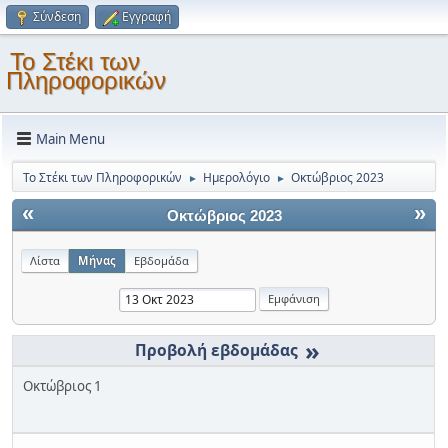
Σύνδεση
Εγγραφή
Το Στέκι των
Πληροφορικών
Main Menu
Το Στέκι των Πληροφορικών
Ημερολόγιο
Οκτώβριος 2023
►
►
«
»
Οκτώβριος 2023
Λίστα
Μήνας
Εβδομάδα
»
Οκτώβριος 1