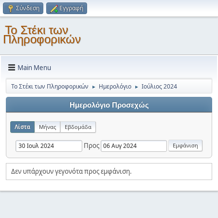
Σύνδεση
Εγγραφή
Το Στέκι των
Πληροφορικών
Main Menu
Το Στέκι των Πληροφορικών
Ημερολόγιο
Ιούλιος 2024
►
►
Ημερολόγιο Προσεχώς
Λίστα
Μήνας
Εβδομάδα
Προς
Δεν υπάρχουν γεγονότα προς εμφάνιση.