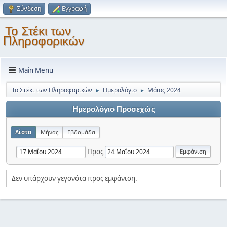
Σύνδεση
Εγγραφή
Το Στέκι των
Πληροφορικών
Main Menu
Το Στέκι των Πληροφορικών
Ημερολόγιο
Μάιος 2024
►
►
Ημερολόγιο Προσεχώς
Λίστα
Μήνας
Εβδομάδα
Προς
Δεν υπάρχουν γεγονότα προς εμφάνιση.