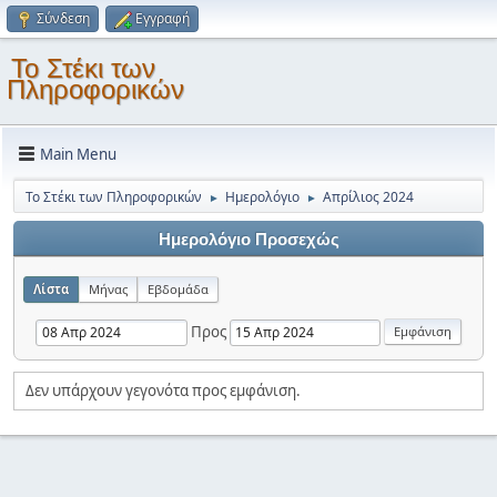
Σύνδεση
Εγγραφή
Το Στέκι των
Πληροφορικών
Main Menu
Το Στέκι των Πληροφορικών
Ημερολόγιο
Απρίλιος 2024
►
►
Ημερολόγιο Προσεχώς
Λίστα
Μήνας
Εβδομάδα
Προς
Δεν υπάρχουν γεγονότα προς εμφάνιση.