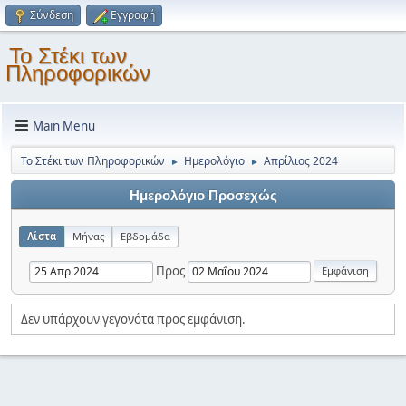
Σύνδεση
Εγγραφή
Το Στέκι των
Πληροφορικών
Main Menu
Το Στέκι των Πληροφορικών
Ημερολόγιο
Απρίλιος 2024
►
►
Ημερολόγιο Προσεχώς
Λίστα
Μήνας
Εβδομάδα
Προς
Δεν υπάρχουν γεγονότα προς εμφάνιση.