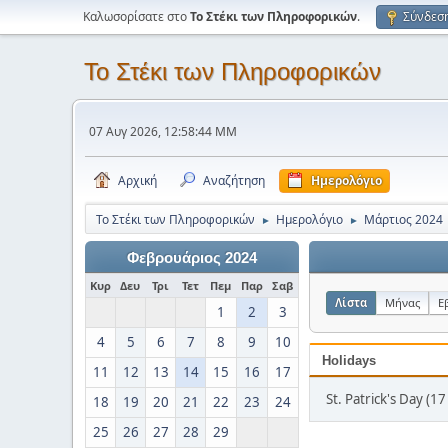
Καλωσορίσατε στο
Το Στέκι των Πληροφορικών
.
Σύνδεσ
Το Στέκι των Πληροφορικών
07 Αυγ 2026, 12:58:44 ΜΜ
Αρχική
Αναζήτηση
Ημερολόγιο
Το Στέκι των Πληροφορικών
Ημερολόγιο
Μάρτιος 2024
►
►
Φεβρουάριος 2024
Κυρ
Δευ
Τρι
Τετ
Πεμ
Παρ
Σαβ
Λίστα
Μήνας
Ε
1
2
3
4
5
6
7
8
9
10
Holidays
11
12
13
14
15
16
17
St. Patrick's Day (1
18
19
20
21
22
23
24
25
26
27
28
29