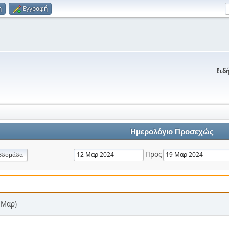
η
Εγγραφή
Ειδή
Ημερολόγιο Προσεχώς
Προς
βδομάδα
7 Μαρ)