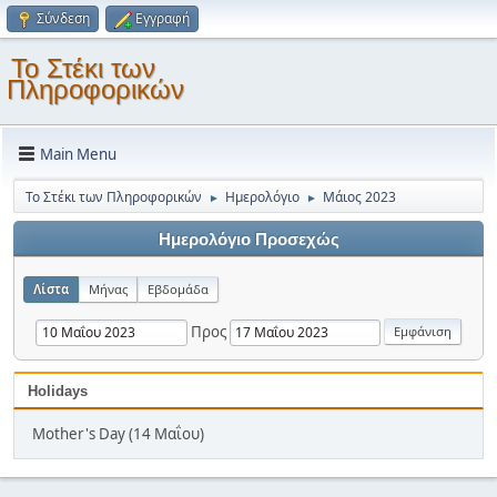
Σύνδεση
Εγγραφή
Το Στέκι των
Πληροφορικών
Main Menu
Το Στέκι των Πληροφορικών
Ημερολόγιο
Μάιος 2023
►
►
Ημερολόγιο Προσεχώς
Λίστα
Μήνας
Εβδομάδα
Προς
Holidays
Mother's Day (14 Μαΐου)