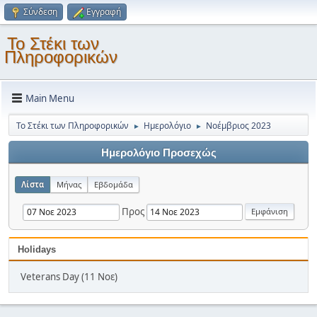
Σύνδεση
Εγγραφή
Το Στέκι των
Πληροφορικών
Main Menu
Το Στέκι των Πληροφορικών
Ημερολόγιο
Νοέμβριος 2023
►
►
Ημερολόγιο Προσεχώς
Λίστα
Μήνας
Εβδομάδα
Προς
Holidays
Veterans Day (11 Νοε)