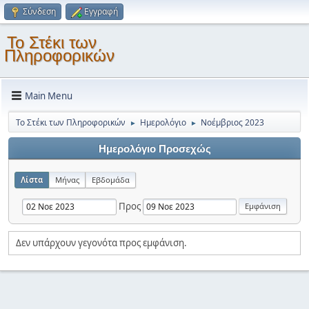
Σύνδεση
Εγγραφή
Το Στέκι των
Πληροφορικών
Main Menu
Το Στέκι των Πληροφορικών
Ημερολόγιο
Νοέμβριος 2023
►
►
Ημερολόγιο Προσεχώς
Λίστα
Μήνας
Εβδομάδα
Προς
Δεν υπάρχουν γεγονότα προς εμφάνιση.