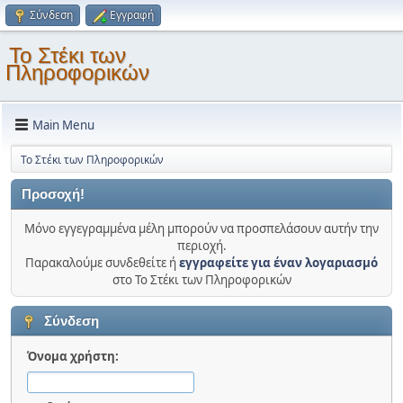
Σύνδεση
Εγγραφή
Το Στέκι των
Πληροφορικών
Main Menu
Το Στέκι των Πληροφορικών
Προσοχή!
Μόνο εγγεγραμμένα μέλη μπορούν να προσπελάσουν αυτήν την
περιοχή.
Παρακαλούμε συνδεθείτε ή
εγγραφείτε για έναν λογαριασμό
στο Το Στέκι των Πληροφορικών
Σύνδεση
Όνομα χρήστη: