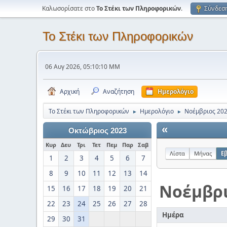
Καλωσορίσατε στο
Το Στέκι των Πληροφορικών
.
Σύνδεσ
Το Στέκι των Πληροφορικών
06 Αυγ 2026, 05:10:10 ΜΜ
Αρχική
Αναζήτηση
Ημερολόγιο
Το Στέκι των Πληροφορικών
Ημερολόγιο
Νοέμβριος 20
►
►
«
Οκτώβριος 2023
Κυρ
Δευ
Τρι
Τετ
Πεμ
Παρ
Σαβ
Λίστα
Μήνας
Ε
1
2
3
4
5
6
7
8
9
10
11
12
13
14
Νοέμβρ
15
16
17
18
19
20
21
22
23
24
25
26
27
28
Ημέρα
29
30
31