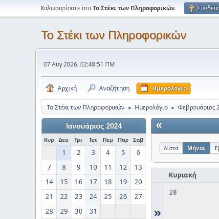
Καλωσορίσατε στο
Το Στέκι των Πληροφορικών
.
Σύνδεσ
Το Στέκι των Πληροφορικών
07 Αυγ 2026, 02:48:51 ΠΜ
Αρχική
Αναζήτηση
Ημερολόγιο
Το Στέκι των Πληροφορικών
Ημερολόγιο
Φεβρουάριος 
►
►
«
Ιανουάριος 2024
Κυρ
Δευ
Τρι
Τετ
Πεμ
Παρ
Σαβ
Λίστα
Μήνας
Ε
1
2
3
4
5
6
7
8
9
10
11
12
13
Κυριακή
14
15
16
17
18
19
20
28
21
22
23
24
25
26
27
»
28
29
30
31