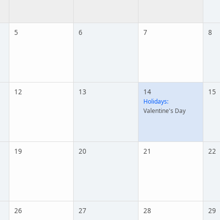
5
6
7
8
12
13
14
15
Holidays:
Valentine's Day
19
20
21
22
26
27
28
29