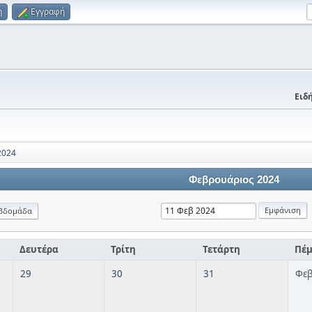
η
Εγγραφή
Ειδή
2024
Φεβρουάριος 2024
βδομάδα
Δευτέρα
Τρίτη
Τετάρτη
Πέ
29
30
31
Φεβ