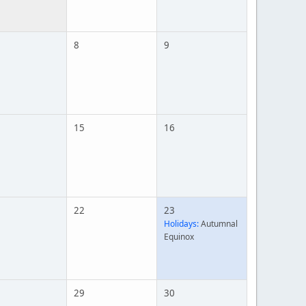
8
9
15
16
22
23
Holidays:
Autumnal
Equinox
29
30