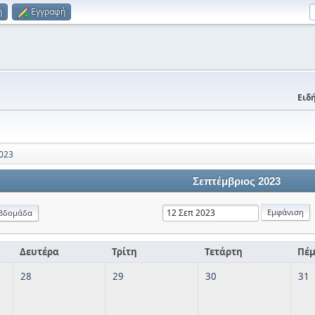
η
Εγγραφή
Ειδή
023
Σεπτέμβριος 2023
βδομάδα
Δευτέρα
Τρίτη
Τετάρτη
Πέ
28
29
30
31