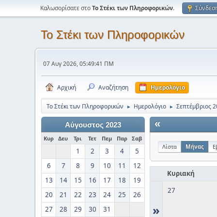
Καλωσορίσατε στο
Το Στέκι των Πληροφορικών
.
Σύνδεσ
Το Στέκι των Πληροφορικών
07 Αυγ 2026, 05:49:41 ΠΜ
Αρχική
Αναζήτηση
Ημερολόγιο
Το Στέκι των Πληροφορικών
Ημερολόγιο
Σεπτέμβριος 2
►
►
«
Αύγουστος 2023
Κυρ
Δευ
Τρι
Τετ
Πεμ
Παρ
Σαβ
Λίστα
Μήνας
Ε
1
2
3
4
5
6
7
8
9
10
11
12
Κυριακή
13
14
15
16
17
18
19
27
20
21
22
23
24
25
26
»
27
28
29
30
31