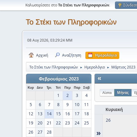
Καλωσορίσατε στο
Το Στέκι των Πληροφορικών
.
Σύνδεσ
Το Στέκι των Πληροφορικών
08 Αυγ 2026, 03:29:24 ΜΜ
Αρχική
Αναζήτηση
Ημερολόγιο
Το Στέκι των Πληροφορικών
Ημερολόγιο
Μάρτιος 2023
►
►
«
Φεβρουάριος 2023
Κυρ
Δευ
Τρι
Τετ
Πεμ
Παρ
Σαβ
Λίστα
Μήνας
Ε
1
2
3
4
5
6
7
8
9
10
11
Κυριακή
12
13
14
15
16
17
18
26
19
20
21
22
23
24
25
»
26
27
28