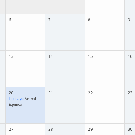
6
7
8
9
13
14
15
16
20
21
22
23
Holidays:
Vernal
Equinox
27
28
29
30