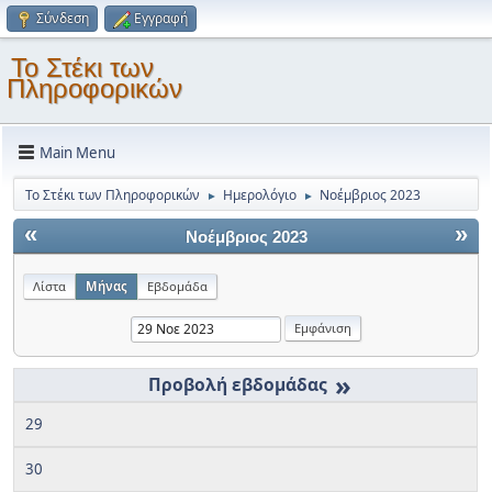
Σύνδεση
Εγγραφή
Το Στέκι των
Πληροφορικών
Main Menu
Το Στέκι των Πληροφορικών
Ημερολόγιο
Νοέμβριος 2023
►
►
«
»
Νοέμβριος 2023
Λίστα
Μήνας
Εβδομάδα
»
29
30