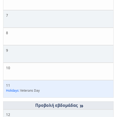
7
8
9
10
11
Holidays:
Veterans Day
»
12