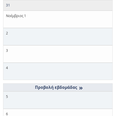
31
Νοέμβριος 1
2
3
4
»
5
6