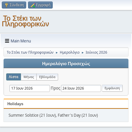
Σύνδεση
Εγγραφή
Το Στέκι των
Πληροφορικών
Main Menu
Το Στέκι των Πληροφορικών
Ημερολόγιο
Ιούνιος 2026
►
►
Ημερολόγιο Προσεχώς
Λίστα
Μήνας
Εβδομάδα
Προς
Holidays
Summer Solstice (21 Ιουν), Father's Day (21 Ιουν)