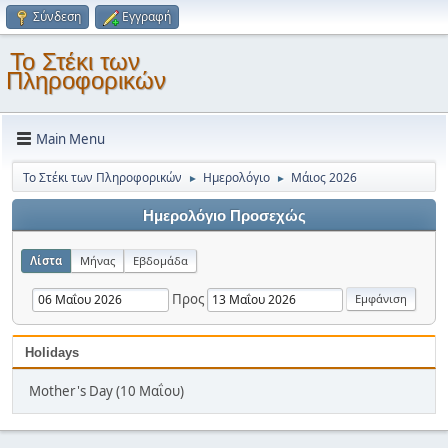
Σύνδεση
Εγγραφή
Το Στέκι των
Πληροφορικών
Main Menu
Το Στέκι των Πληροφορικών
Ημερολόγιο
Μάιος 2026
►
►
Ημερολόγιο Προσεχώς
Λίστα
Μήνας
Εβδομάδα
Προς
Holidays
Mother's Day (10 Μαΐου)