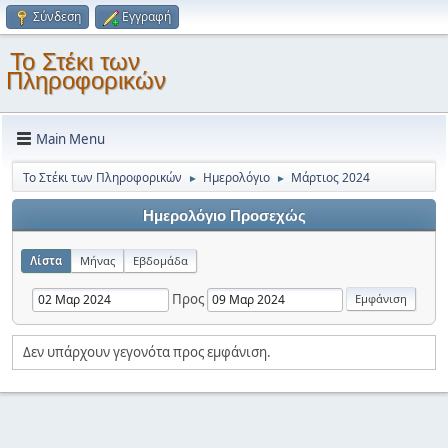
Σύνδεση
Εγγραφή
Το Στέκι των
Πληροφορικών
Main Menu
Το Στέκι των Πληροφορικών
Ημερολόγιο
Μάρτιος 2024
►
►
Ημερολόγιο Προσεχώς
Λίστα
Μήνας
Εβδομάδα
Προς
Δεν υπάρχουν γεγονότα προς εμφάνιση.