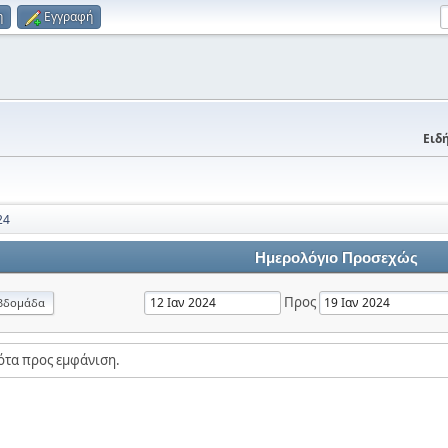
η
Εγγραφή
Ειδή
24
Ημερολόγιο Προσεχώς
Προς
βδομάδα
ότα προς εμφάνιση.