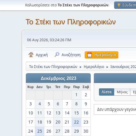
Καλωσορίσατε στο
Το Στέκι των Πληροφορικών
.
Σύνδεσ
Το Στέκι των Πληροφορικών
06 Αυγ 2026, 03:24:26 ΠΜ
Αρχική
Αναζήτηση
Ημερολόγιο
Το Στέκι των Πληροφορικών
Ημερολόγιο
Ιανουάριος 20
►
►
Δεκέμβριος 2023
Κυρ
Δευ
Τρι
Τετ
Πεμ
Παρ
Σαβ
Λίστα
Μήνας
Ε
1
2
3
4
5
6
7
8
9
Δεν υπάρχουν γεγον
10
11
12
13
14
15
16
17
18
19
20
21
22
23
24
25
26
27
28
29
30