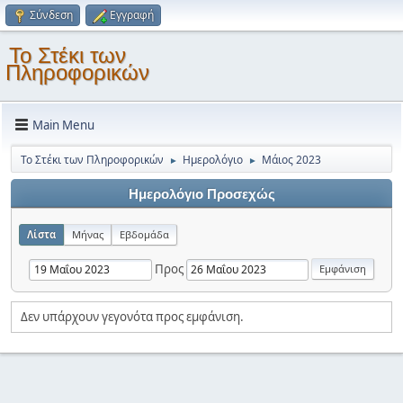
Σύνδεση
Εγγραφή
Το Στέκι των
Πληροφορικών
Main Menu
Το Στέκι των Πληροφορικών
Ημερολόγιο
Μάιος 2023
►
►
Ημερολόγιο Προσεχώς
Λίστα
Μήνας
Εβδομάδα
Προς
Δεν υπάρχουν γεγονότα προς εμφάνιση.