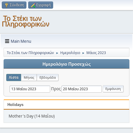
Σύνδεση
Εγγραφή
Το Στέκι των
Πληροφορικών
Main Menu
Το Στέκι των Πληροφορικών
Ημερολόγιο
Μάιος 2023
►
►
Ημερολόγιο Προσεχώς
Λίστα
Μήνας
Εβδομάδα
Προς
Holidays
Mother's Day (14 Μαΐου)