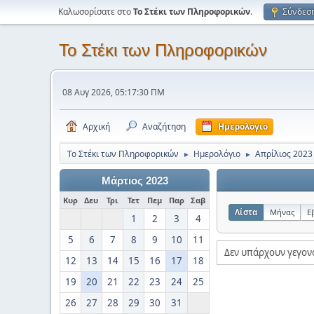
Καλωσορίσατε στο
Το Στέκι των Πληροφορικών
.
Σύνδεσ
Το Στέκι των Πληροφορικών
08 Αυγ 2026, 05:17:30 ΠΜ
Αρχική
Αναζήτηση
Ημερολόγιο
Το Στέκι των Πληροφορικών
Ημερολόγιο
Απρίλιος 2023
►
►
Μάρτιος 2023
Κυρ
Δευ
Τρι
Τετ
Πεμ
Παρ
Σαβ
Λίστα
Μήνας
Ε
1
2
3
4
5
6
7
8
9
10
11
Δεν υπάρχουν γεγον
12
13
14
15
16
17
18
19
20
21
22
23
24
25
26
27
28
29
30
31