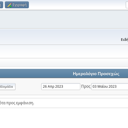
η
Εγγραφή
Ειδή
Ημερολόγιο Προσεχώς
Προς
βδομάδα
ότα προς εμφάνιση.