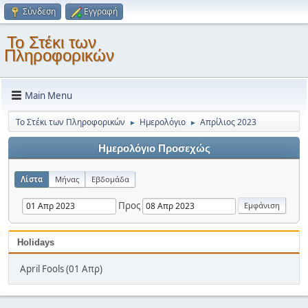
Σύνδεση
Εγγραφή
Το Στέκι των
Πληροφορικών
Main Menu
Το Στέκι των Πληροφορικών
Ημερολόγιο
Απρίλιος 2023
►
►
Ημερολόγιο Προσεχώς
Λίστα
Μήνας
Εβδομάδα
Προς
Holidays
April Fools (01 Απρ)