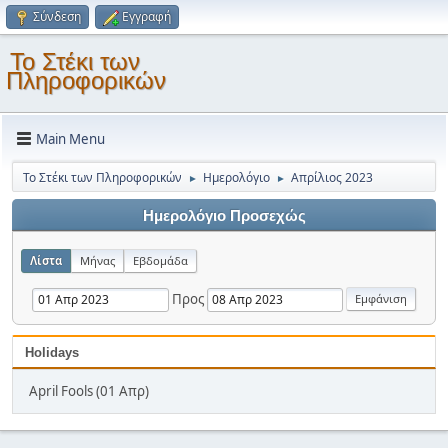
Σύνδεση
Εγγραφή
Το Στέκι των
Πληροφορικών
Main Menu
Το Στέκι των Πληροφορικών
Ημερολόγιο
Απρίλιος 2023
►
►
Ημερολόγιο Προσεχώς
Λίστα
Μήνας
Εβδομάδα
Προς
Holidays
April Fools (01 Απρ)