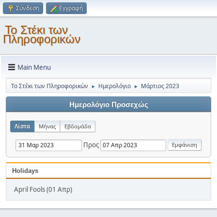
Σύνδεση
Εγγραφή
Το Στέκι των
Πληροφορικών
Main Menu
Το Στέκι των Πληροφορικών
Ημερολόγιο
Μάρτιος 2023
►
►
Ημερολόγιο Προσεχώς
Λίστα
Μήνας
Εβδομάδα
Προς
Holidays
April Fools (01 Απρ)