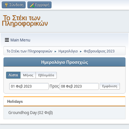
Σύνδεση
Εγγραφή
Το Στέκι των
Πληροφορικών
Main Menu
Το Στέκι των Πληροφορικών
Ημερολόγιο
Φεβρουάριος 2023
►
►
Ημερολόγιο Προσεχώς
Λίστα
Μήνας
Εβδομάδα
Προς
Holidays
Groundhog Day (02 Φεβ)