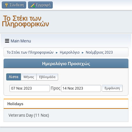
Σύνδεση
Εγγραφή
Το Στέκι των
Πληροφορικών
Main Menu
Το Στέκι των Πληροφορικών
Ημερολόγιο
Νοέμβριος 2023
►
►
Ημερολόγιο Προσεχώς
Λίστα
Μήνας
Εβδομάδα
Προς
Holidays
Veterans Day (11 Νοε)