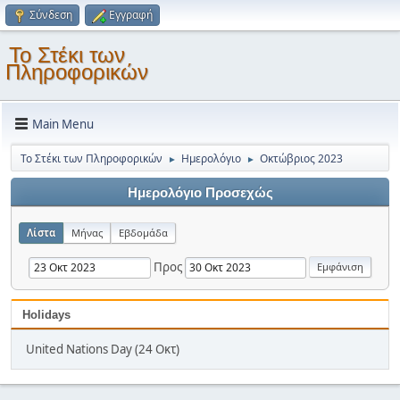
Σύνδεση
Εγγραφή
Το Στέκι των
Πληροφορικών
Main Menu
Το Στέκι των Πληροφορικών
Ημερολόγιο
Οκτώβριος 2023
►
►
Ημερολόγιο Προσεχώς
Λίστα
Μήνας
Εβδομάδα
Προς
Holidays
United Nations Day (24 Οκτ)