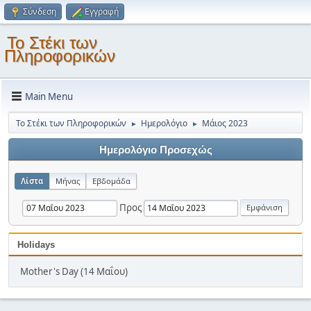
Σύνδεση
Εγγραφή
Το Στέκι των
Πληροφορικών
Main Menu
Το Στέκι των Πληροφορικών
Ημερολόγιο
Μάιος 2023
►
►
Ημερολόγιο Προσεχώς
Λίστα
Μήνας
Εβδομάδα
Προς
Holidays
Mother's Day (14 Μαΐου)