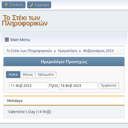
Σύνδεση
Εγγραφή
Το Στέκι των
Πληροφορικών
Main Menu
Το Στέκι των Πληροφορικών
Ημερολόγιο
Φεβρουάριος 2023
►
►
Ημερολόγιο Προσεχώς
Λίστα
Μήνας
Εβδομάδα
Προς
Holidays
Valentine's Day (14 Φεβ)