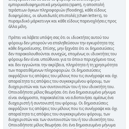
εμπορικοδιαφημιστικά μηνύματα (spam), η αποστολή
τεράστιων όγκων πληροφοριών (flooding), κάθε είδους
διαφημίσεις, οι αλυσιδωτές επιστολές (chain letters), το
πυραμιδικό μάρκετινγκ και κάθε είδους παρενοχλήσεις προς
άλλα μέλη.
Πρέπει να λάβετε υπόψη σας ότι οι ιδιοκτήτες αυτού του
φόρουμ δεν μπορούν να επαληθεύσουν την εγκυρότητα της
κάθε δημοσίευσης. Επίσης, μην ξεχνάτε ότι οι δημοσιεύσεις
δεν παρακολουθούνται συνεχώς, επομένως οι ιδιοκτήτες του
φόρουμ δεν είναι υπεύθυνοι για το όποιο περιεχόμενο τους
και δεν εγγυώνται την ακρίβεια, πληρότητα ή τη χρησιμότητα
των παρατιθέμενων πληροφοριών. Οι δημοσιεύσεις
εκφράζουν τις απόψεις του μέλους που τις συνέγραψε και όχι
απαραίτητα τις απόψεις του συγκεκριμένου φόρουμ, των
διαχειριστών και των συντονιστών του ή του ιδιοκτήτη του.
Οποιοδήποτε μέλος θεωρήσει ότι ένα δημοσιευμένο μήνυμα
είναι ανάρμοστο, παρακαλείται να ειδοποιήσει αμέσως ένα
διαχειριστή ή συντονιστή του φόρουμ. Οι δημοσιεύσεις
εκφράζουν τις απόψεις του μέλους που τις συνέγραψε και όχι
απαραίτητα τις απόψεις του συγκεκριμένου φόρουμ, των
διαχειριστών και των συντονιστών του ή του ιδιοκτήτη του.
Οποιοδήποτε μέλος θεωρήσει ότι ένα δημοσιευμένο μήνυμα