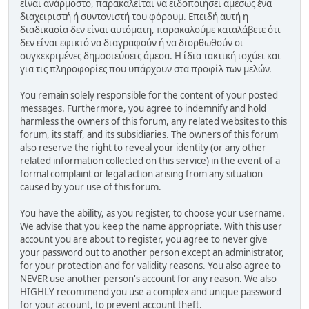
είναι ανάρμοστο, παρακαλείται να ειδοποιήσει αμέσως ένα
διαχειριστή ή συντονιστή του φόρουμ. Επειδή αυτή η
διαδικασία δεν είναι αυτόματη, παρακαλούμε καταλάβετε ότι
δεν είναι εφικτό να διαγραφούν ή να διορθωθούν οι
συγκεκριμένες δημοσιεύσεις άμεσα. Η ίδια τακτική ισχύει και
για τις πληροφορίες που υπάρχουν στα προφίλ των μελών.
You remain solely responsible for the content of your posted
messages. Furthermore, you agree to indemnify and hold
harmless the owners of this forum, any related websites to this
forum, its staff, and its subsidiaries. The owners of this forum
also reserve the right to reveal your identity (or any other
related information collected on this service) in the event of a
formal complaint or legal action arising from any situation
caused by your use of this forum.
You have the ability, as you register, to choose your username.
We advise that you keep the name appropriate. With this user
account you are about to register, you agree to never give
your password out to another person except an administrator,
for your protection and for validity reasons. You also agree to
NEVER use another person's account for any reason. We also
HIGHLY recommend you use a complex and unique password
for your account, to prevent account theft.